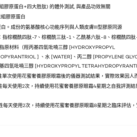
組膠原蛋白+四大胜肽) 的體外測試, 與產品功效無關
重組膠原蛋白
白。成份的氨基酸核心功能序列與人類皮膚III型膠原同源
指棕櫚酰四肽-7、棕櫚酰三肽-1、乙酰基六肽-8、棕櫚酰四肽-
 指原材料（羥丙基四氫吡喃三醇 [HYDROXYPROPYL
OPYRANTRIOL ] 、水 [WATER]、丙二醇 [PROPYLENE GLY
氫吡喃三醇 [HYDROXYPROPYL TETRAHYDROPYRANTRI
女性單次使用花蜜奢養膠原眼霜後的儀器測試結果，實際效果因人
女性每天使用2次，持續使用花蜜奢養膠原眼霜4星期之自我評測結
女性每天使用2次，持續使用花蜜奢養膠原眼霜8星期之臨床評估