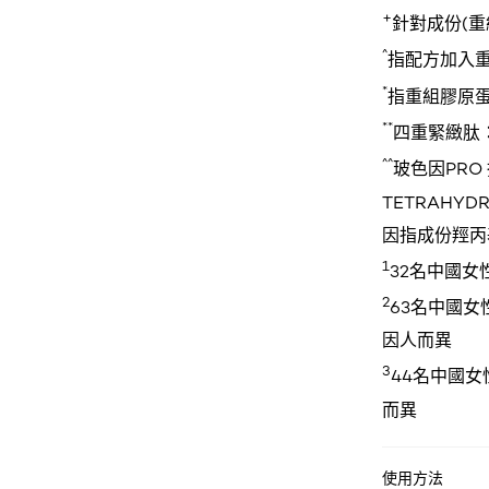
+
針對成份(重
^
指配方加入
*
指重組膠原蛋
**
四重緊緻肽：
^^
玻色因PRO
TETRAHYDR
因指成份羥丙基四
1
32名中國
2
63名中國
因人而異
3
44名中國
而異
使用方法