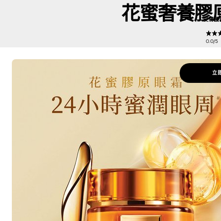
花蜜奢養膠原
皮膚護
0.0/
立