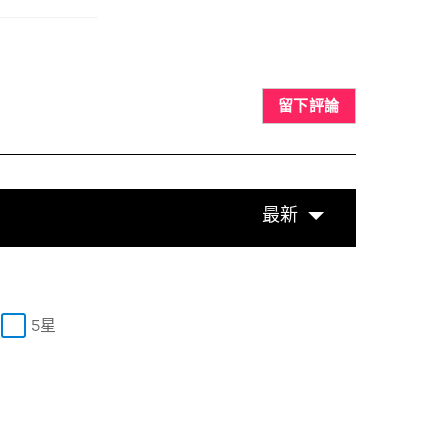
留下評論
最新
5星