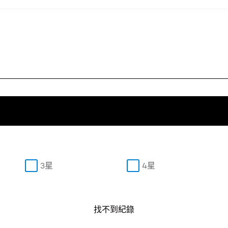
3星
4星
找不到紀錄