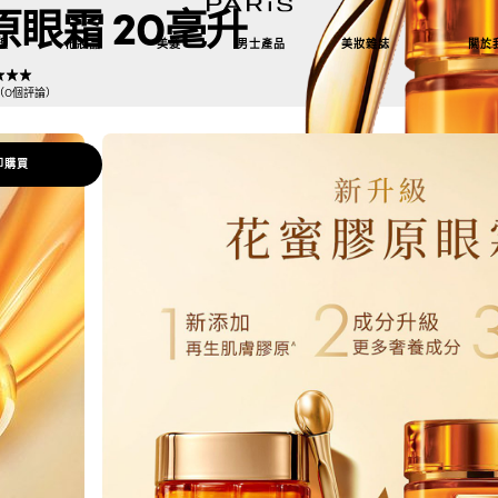
眼霜 20毫升
理
化妝品
美髮
男士產品
美妝雜誌
關於
5（0個評論）
即購買