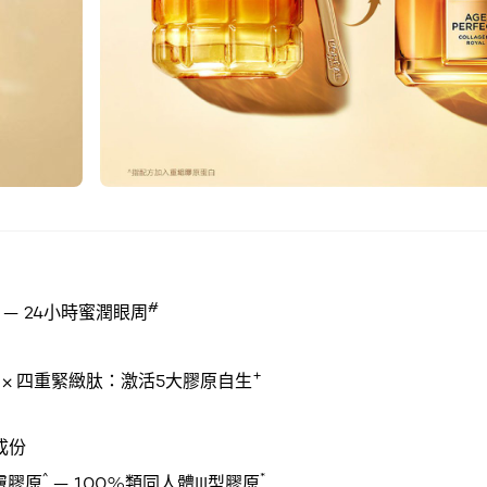
#
— 24小時蜜潤眼周
+
 ⨉ 四重緊緻肽：激活5大膠原自生
成份
^
*
膚膠原
— 100%類同人體III型膠原