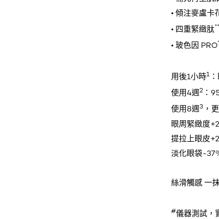
• 傾注麥盧卡
*
• 四重緊緻肽
• 玻色因 PRO
1
用後1小時
：
2
使用4週
：9
3
使用8週
，更
眼周緊緻度+2
提拉上眼皮+2
淡化眼袋-37
絲滑觸感 一
#
儀器測試，