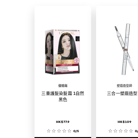
優媚霜
塑眉造型師
三重護髮染髮霜 1自然
三合一塑眉造型
黑色
HK$77.9
HK$109
0/5
0