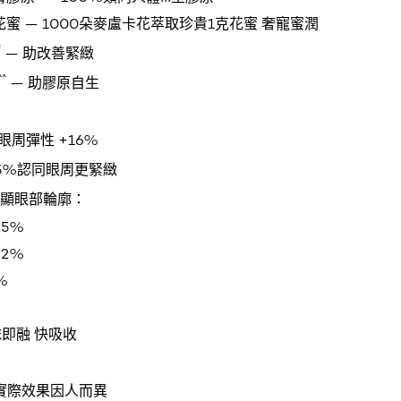
花蜜​ — 1000朵麥盧卡花萃取珍貴1克花蜜 奢寵蜜潤
*
— 助改善緊緻
^^
— 助膠原自生
眼周彈性 +16%
5%認同眼周更緊緻
顯眼部輪廓：
5%
2%
%
抹即融 快吸收
實際效果因人而異