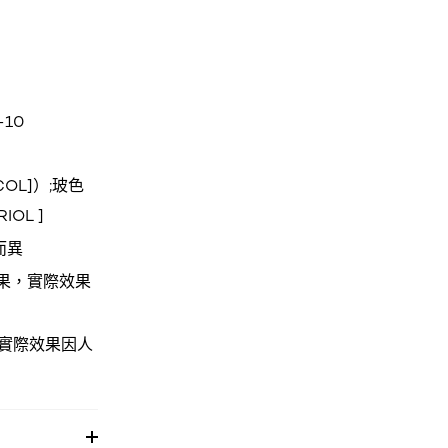
10
COL]）;玻色
OL ]
而異
果，實際效果
，實際效果因人